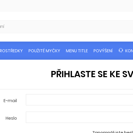
PROSTŘEDKY
POUŽITÉ MYČKY
MENU TITLE
POVÝŠENÍ
KO
PŘIHLASTE SE KE 
E-mail
Heslo
Zapomněli jste hes