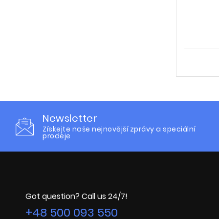
Newsletter
Získejte naše nejnovější zprávy a speciální
prodeje
Got question? Call us 24/7!
+48 500 093 550