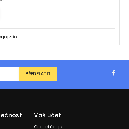
 jej zde
lečnost
Váš účet
Osobní údaje