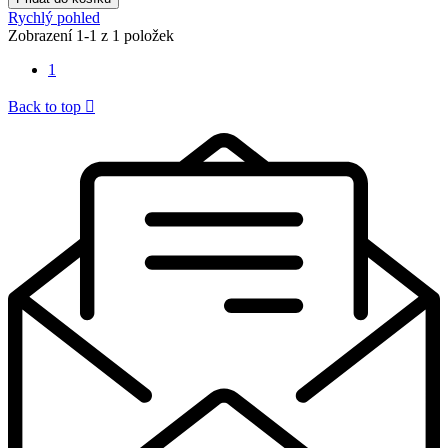
Rychlý pohled
Zobrazení 1-1 z 1 položek
1
Back to top
