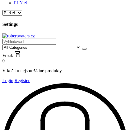
PLN zł
Settings
Vozík
0
V košíku nejsou žádné produkty.
Login
Register