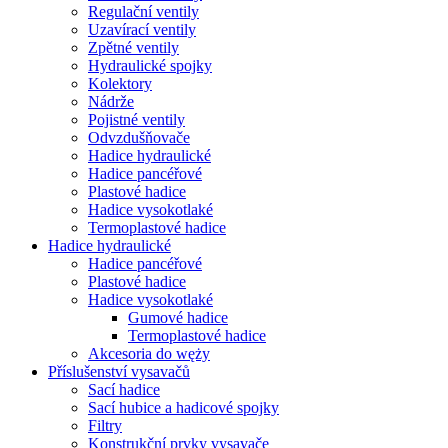
Regulační ventily
Uzavírací ventily
Zpětné ventily
Hydraulické spojky
Kolektory
Nádrže
Pojistné ventily
Odvzdušňovače
Hadice hydraulické
Hadice pancéřové
Plastové hadice
Hadice vysokotlaké
Termoplastové hadice
Hadice hydraulické
Hadice pancéřové
Plastové hadice
Hadice vysokotlaké
Gumové hadice
Termoplastové hadice
Akcesoria do węży
Příslušenství vysavačů
Sací hadice
Sací hubice a hadicové spojky
Filtry
Konstrukční prvky vysavače