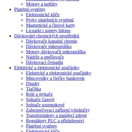
Motory a turbíny
Platební systémy
Elektronické klíče
Prvky platebních systémů
Magnetické a čipové karty
Liczarki i sortery bilonu
Dávkování chemických prostředků
Dávkovače kapalné chemie
Dávkovače mikroprášku
Motory dávkovačů mikroprášku
Nádrže a směšovače
Dávkovací čerpadla
Elektrické a elektronické součástky
Elektrické a elektronické součástky
Mincovníky a čtečky bankovek
Displej
Tlačítka
Relé a stykače
Spínače časové
Spínače soumrakové
Zabezpečovací zařízení (chrániče)
Transformátory a napájecí zdroje
Regulátory PLC a příslušenství
Platební systémy
Elektronické klíče