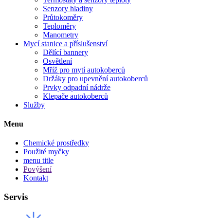
Senzory hladiny
Průtokoměry
Teploměry
Manometry
Mycí stanice a příslušenství
Dělící bannery
Osvětlení
Mříž pro mytí autokoberců
Držáky pro upevnění autokoberců
Prvky odpadní nádrže
Klepače autokoberců
Služby
Menu
Chemické prostředky
Použité myčky
menu title
Povýšení
Kontakt
Servis