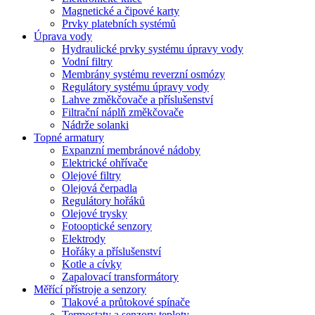
Magnetické a čipové karty
Prvky platebních systémů
Úprava vody
Hydraulické prvky systému úpravy vody
Vodní filtry
Membrány systému reverzní osmózy
Regulátory systému úpravy vody
Lahve změkčovače a příslušenství
Filtrační náplň změkčovače
Nádrže solanki
Topné armatury
Expanzní membránové nádoby
Elektrické ohřívače
Olejové filtry
Olejová čerpadla
Regulátory hořáků
Olejové trysky
Fotooptické senzory
Elektrody
Hořáky a příslušenství
Kotle a cívky
Zapalovací transformátory
Měřící přístroje a senzory
Tlakové a průtokové spínače
Termostaty a senzory teploty