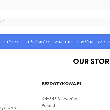
PROSTŘEDKY
POUŽITÉ MYČKY
MENU TITLE
POVÝŠENÍ
KO
OUR STOR
BEZDOTYKOWA.PL
-
44-348 Skrzyszów
Poland