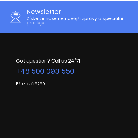
Newsletter
Získejte naše nejnovější zprávy a speciální
prodeje
Got question? Call us 24/7!
+48 500 093 550
Březová 3230